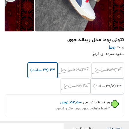
کتونی پوما مدل ریباند جوی
برند:
پوما
سفید سرمه ای قرمز
۴۱ (25/9 سانت)
۴۲ (۲۶/۵ سانت)
۴۳ (۲۷ سانت)
۴۴ (۲۷/۵ سانت)
۴۵ (۲۸ سانت)
هر قسط با ترب‌پی:
۶۶۲٬۵۰۰
تومان
۴ قسط ماهانه. بدون سود، چک و ضامن.
توضیحات
نظرات کاربران