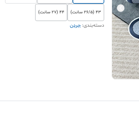
۴۳ (26/5 سانت)
۴۴ (27 سانت)
دسته‌بندی
:
جردن