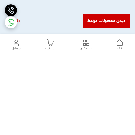
ناموجود
دیدن محصولات مرتبط
خانه
دسته‌بندی
سبد خرید
پروفایل
دسترسی سریع
آدرس و تماس
هفت روز هفته ، از ساعت 10 الی 21 پاسخگوی شما عزیزان هستیم.
شماره تماس
09906300341