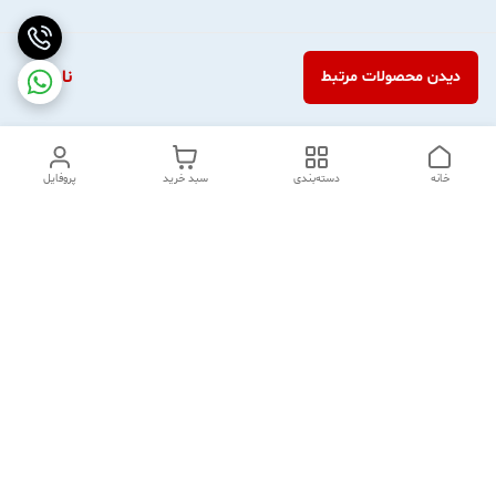
ناموجود
دیدن محصولات مرتبط
خانه
دسته‌بندی
سبد خرید
پروفایل
دسترسی سریع
آدرس و تماس
هفت روز هفته ، از ساعت 10 الی 21 پاسخگوی شما عزیزان هستیم.
شماره تماس
09906300341