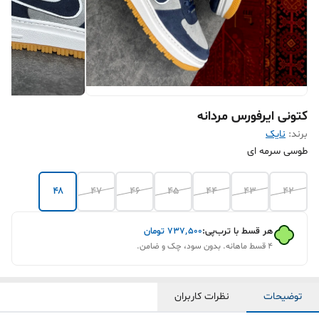
کتونی ایرفورس مردانه
برند:
نایک
طوسی سرمه ای
۴۸
۴۷
۴۶
۴۵
۴۴
۴۳
۴۲
هر قسط با ترب‌پی:
۷۳۷٬۵۰۰
تومان
۴ قسط ماهانه. بدون سود، چک و ضامن.
توضیحات
نظرات کاربران