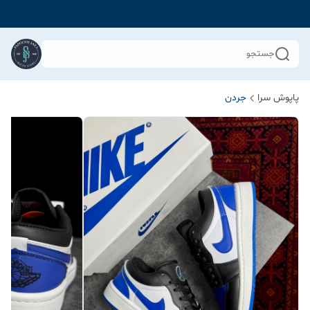
جستجو
پاپوش سرا
جردن