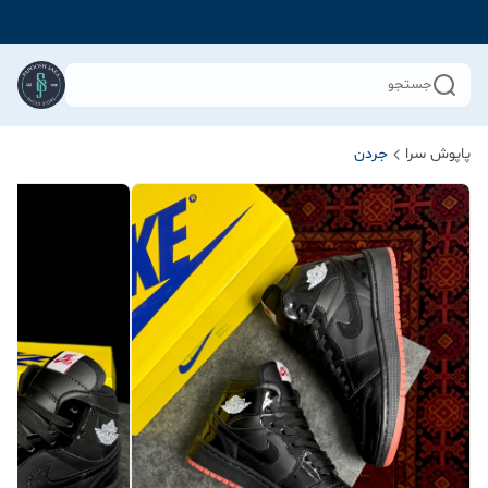
جستجو
پاپوش سرا
جردن