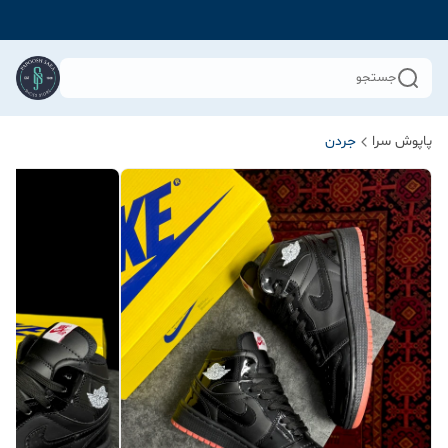
جستجو
پاپوش سرا
جردن