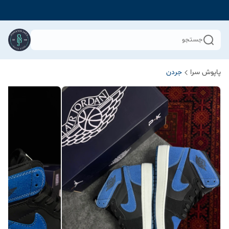
جستجو
پاپوش سرا
جردن