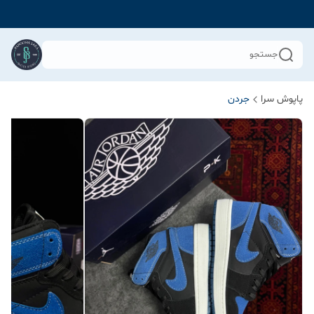
جستجو
پاپوش سرا
جردن