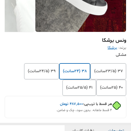
ونس برشکا
برند:
برشکا
مشکی
37 (23/5سانت)
38 (24سانت)
39 (24/5سانت)
40 (25سانت)
41 (25/5سانت)
هر قسط با ترب‌پی:
۴۸۷٬۵۰۰
تومان
۴ قسط ماهانه. بدون سود، چک و ضامن.
توضیحات
نظرات کاربران