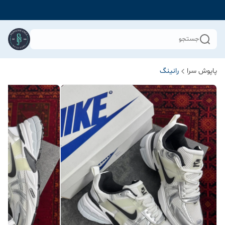
جستجو
پاپوش سرا
رانینگ