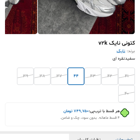
کتونی نایک v2k
برند:
نایک
سفیدنقره ای
39
38
37
۴۴
۴۳
۴۲
۴۱
40
هر قسط با ترب‌پی:
۷۴۹٬۷۵۰
تومان
۴ قسط ماهانه. بدون سود، چک و ضامن.
توضیحات
نظرات کاربران