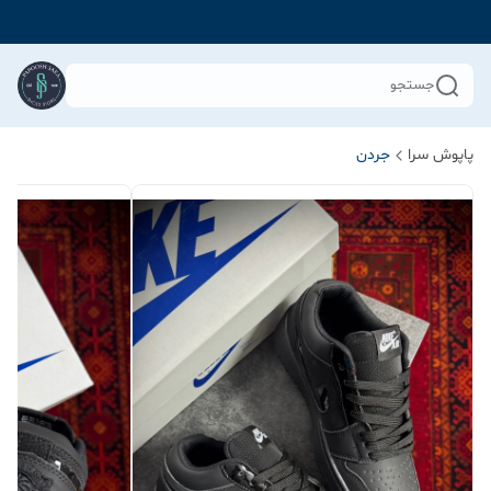
جستجو
پاپوش سرا
جردن