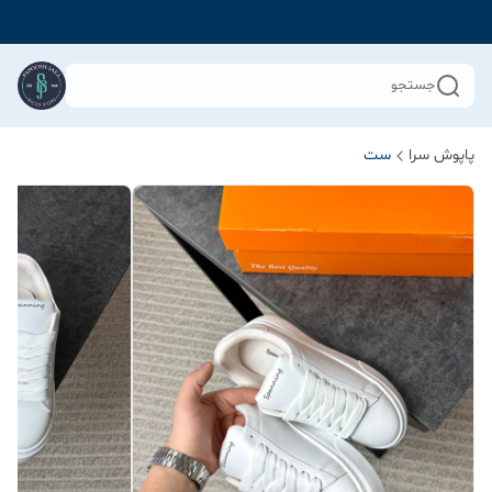
جستجو
پاپوش سرا
ست