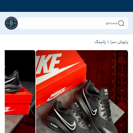
جستجو
پاپوش سرا
رانینگ