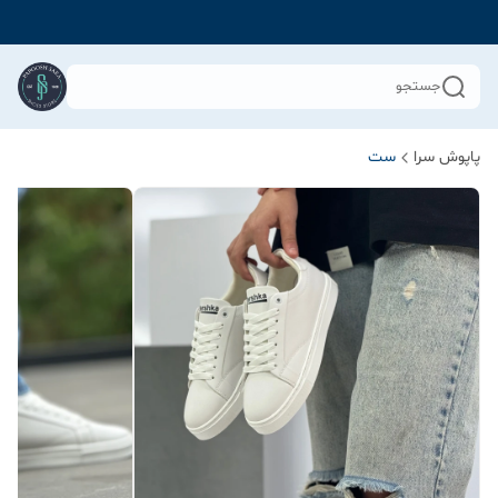
جستجو
پاپوش سرا
ست