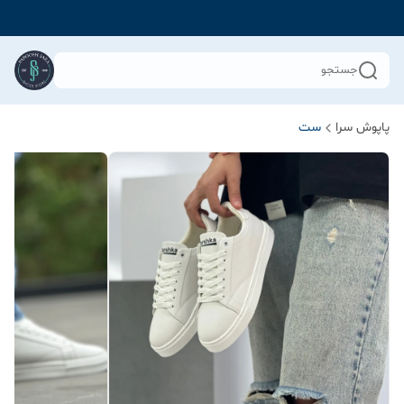
جستجو
پاپوش سرا
ست