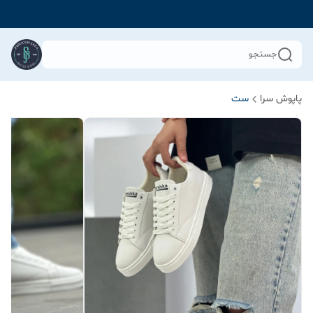
جستجو
پاپوش سرا
ست