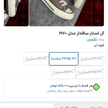
آل استار ساقدار مدل ۱۹۷۰
برند:
کانورس
قهوه ای
۳۶ (23 سانت)
۳۷ (23/5 سانت)
۳۸ (24 سانت)
۳۹ (24/5 سانت)
۴۰ (25 سانت)
هر قسط با ترب‌پی:
۵۲۵٬۰۰۰
تومان
۴ قسط ماهانه. بدون سود، چک و ضامن.
توضیحات
نظرات کاربران