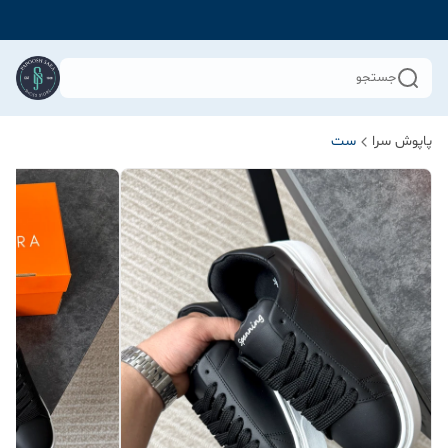
جستجو
پاپوش سرا
ست