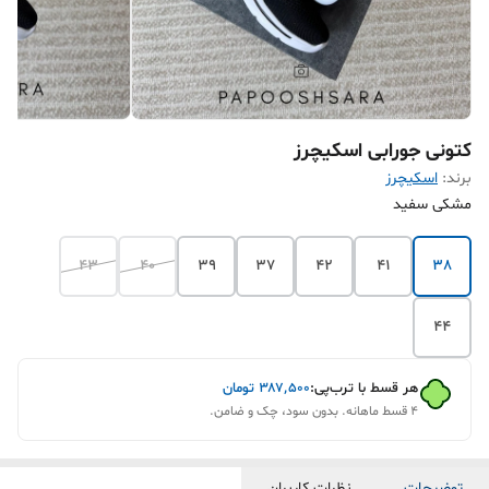
کتونی جورابی اسکیچرز
برند:
اسکیچرز
مشکی سفید
43
40
39
37
42
41
38
44
هر قسط با ترب‌پی:
۳۸۷٬۵۰۰
تومان
۴ قسط ماهانه. بدون سود، چک و ضامن.
توضیحات
نظرات کاربران