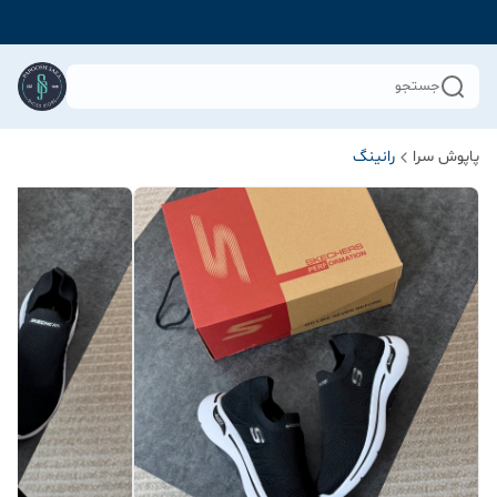
جستجو
پاپوش سرا
رانینگ