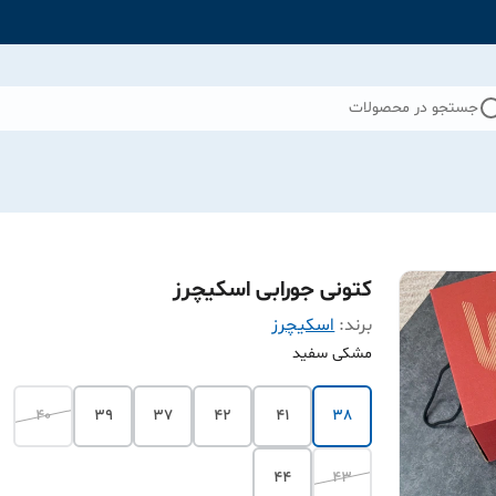
جستجو در محصولات
کتونی جورابی اسکیچرز
برند:
اسکیچرز
مشکی سفید
40
39
37
42
41
38
44
43